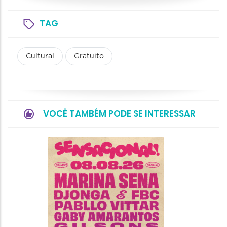
TAG
Cultural
Gratuito
VOCÊ TAMBÉM PODE SE INTERESSAR
Show: 
Handel
09/08/20
09/08/202
16:30 às 