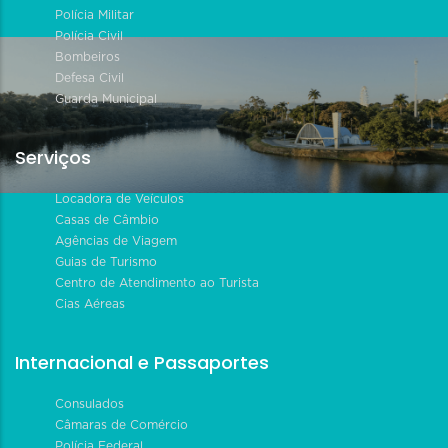
Polícia Militar
Polícia Civil
Bombeiros
Defesa Civil
Guarda Municipal
Serviços
Locadora de Veículos
Casas de Câmbio
Agências de Viagem
Guias de Turismo
Centro de Atendimento ao Turista
Cias Aéreas
Internacional e Passaportes
Consulados
Câmaras de Comércio
Polícia Federal