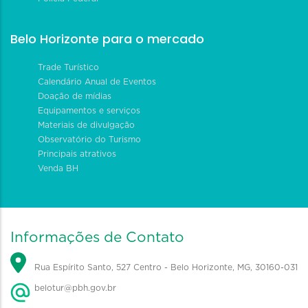
Belo Horizonte para o mercado
Trade Turístico
Calendário Anual de Eventos
Doação de mídias
Equipamentos e serviços
Materiais de divulgação
Observatório do Turismo
Principais atrativos
Venda BH
Informações de Contato
Rua Espírito Santo, 527 Centro - Belo Horizonte, MG, 30160-031
belotur@pbh.gov.br