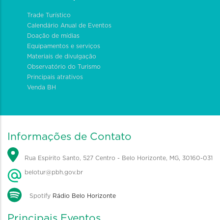
Trade Turístico
Calendário Anual de Eventos
Doação de mídias
Equipamentos e serviços
Materiais de divulgação
Observatório do Turismo
Principais atrativos
Venda BH
Informações de Contato
Rua Espírito Santo, 527 Centro - Belo Horizonte, MG, 30160-031
belotur@pbh.gov.br
Spotify
Rádio Belo Horizonte
Principais Eventos