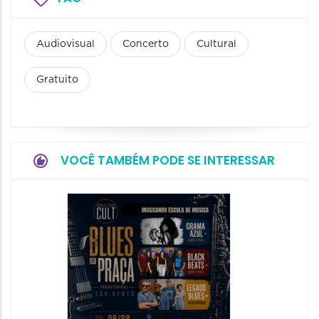
Audiovisual
Concerto
Cultural
Gratuito
VOCÊ TAMBÉM PODE SE INTERESSAR
Horizo
Festiva
Bones 
Band
08/08/20
08/08/202