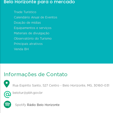
Belo Horizonte para o mercado
Trade Turístico
Calendário Anual de Eventos
Doação de mídias
Equipamentos e serviços
Materiais de divulgação
Observatório do Turismo
Principais atrativos
Venda BH
Informações de Contato
Rua Espírito Santo, 527 Centro - Belo Horizonte, MG, 30160-031
belotur@pbh.gov.br
Spotify
Rádio Belo Horizonte