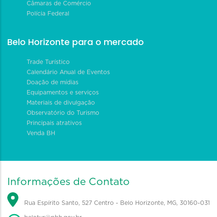
Câmaras de Comércio
Polícia Federal
Belo Horizonte para o mercado
Trade Turístico
Calendário Anual de Eventos
Doação de mídias
Equipamentos e serviços
Materiais de divulgação
Observatório do Turismo
Principais atrativos
Venda BH
Informações de Contato
Rua Espírito Santo, 527 Centro - Belo Horizonte, MG, 30160-031