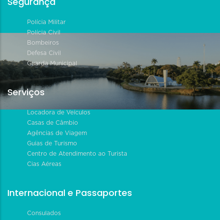
Segurança
Polícia Militar
Polícia Civil
Bombeiros
Defesa Civil
Guarda Municipal
Serviços
Locadora de Veículos
Casas de Câmbio
Agências de Viagem
Guias de Turismo
Centro de Atendimento ao Turista
Cias Aéreas
Internacional e Passaportes
Consulados