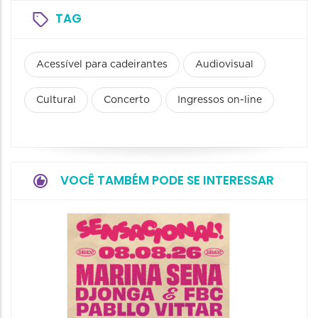
TAG
Acessível para cadeirantes
Audiovisual
Cultural
Concerto
Ingressos on-line
VOCÊ TAMBÉM PODE SE INTERESSAR
Show: 
Handel
09/08/20
09/08/202
16:30 às 