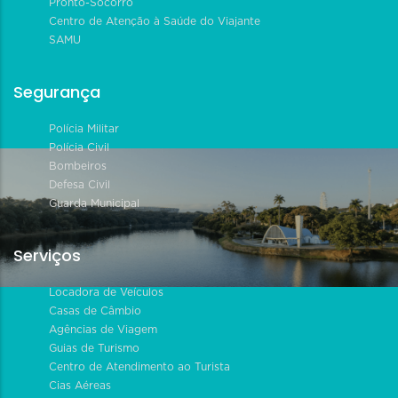
Pronto-Socorro
Centro de Atenção à Saúde do Viajante
SAMU
Segurança
Polícia Militar
Polícia Civil
Bombeiros
Defesa Civil
Guarda Municipal
Serviços
Locadora de Veículos
Casas de Câmbio
Agências de Viagem
Guias de Turismo
Centro de Atendimento ao Turista
Cias Aéreas