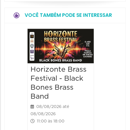
VOCÊ TAMBÉM PODE SE INTERESSAR
Festiva
Sensac
2026
08/08/20
Horizonte Brass
08/08/202
Festival - Black
13:00 às
Bones Brass
Band
08/08/2026 até
08/08/2026
11:00 às 18:00