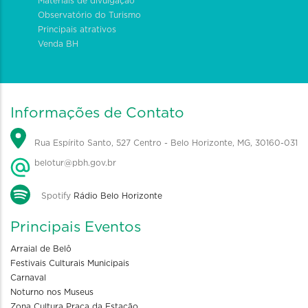
Materiais de divulgação
Observatório do Turismo
Principais atrativos
Venda BH
Informações de Contato
Rua Espírito Santo, 527 Centro - Belo Horizonte, MG, 30160-031
belotur@pbh.gov.br
Spotify
Rádio Belo Horizonte
Principais Eventos
Arraial de Belô
Festivais Culturais Municipais
Carnaval
Noturno nos Museus
Zona Cultura Praça da Estação