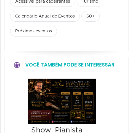
Acessível para cadeirantes
Turismo
Calendário Anual de Eventos
60+
Próximos eventos
VOCÊ TAMBÉM PODE SE INTERESSAR
Show:
Teixeir
anos d
08/08/20
08/08/202
Show: Pianista
21:00 às