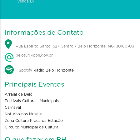
Venda BH
Informações de Contato
Rua Espírito Santo, 527 Centro - Belo Horizonte, MG, 30160-031
belotur@pbh.gov.br
Spotify
Rádio Belo Horizonte
Principais Eventos
Arraial de Belô
Festivais Culturais Municipais
Carnaval
Noturno nos Museus
Zona Cultura Praça da Estação
Circuito Municipal de Cultura
O que fazer em BH