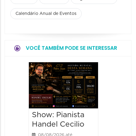
Calendário Anual de Eventos
VOCÊ TAMBÉM PODE SE INTERESSAR
Show:
Teixeir
anos d
08/08/20
08/08/202
Show: Pianista
21:00 às
Handel Cecilio
08/08/2026 até