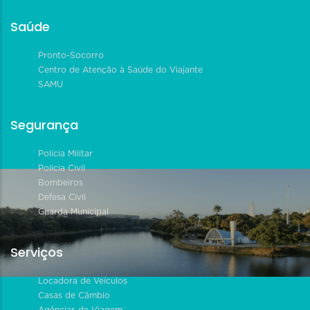
Saúde
Pronto-Socorro
Centro de Atenção à Saúde do Viajante
SAMU
Segurança
Polícia Militar
Polícia Civil
Bombeiros
Defesa Civil
Guarda Municipal
Serviços
Locadora de Veículos
Casas de Câmbio
Agências de Viagem