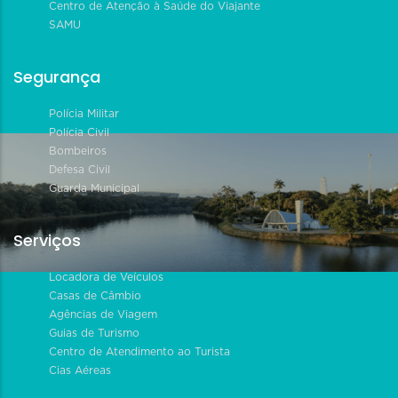
Centro de Atenção à Saúde do Viajante
SAMU
Segurança
Polícia Militar
Polícia Civil
Bombeiros
Defesa Civil
Guarda Municipal
Serviços
Locadora de Veículos
Casas de Câmbio
Agências de Viagem
Guias de Turismo
Centro de Atendimento ao Turista
Cias Aéreas