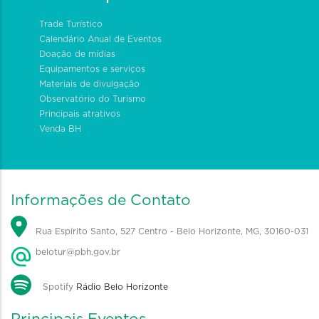
Trade Turístico
Calendário Anual de Eventos
Doação de mídias
Equipamentos e serviços
Materiais de divulgação
Observatório do Turismo
Principais atrativos
Venda BH
Informações de Contato
Rua Espírito Santo, 527 Centro - Belo Horizonte, MG, 30160-031
belotur@pbh.gov.br
Spotify
Rádio Belo Horizonte