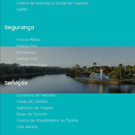
Centro de Atenção à Saúde do Viajante
SAMU
Segurança
Polícia Militar
Polícia Civil
Bombeiros
Defesa Civil
Guarda Municipal
Serviços
Locadora de Veículos
Casas de Câmbio
Agências de Viagem
Guias de Turismo
Centro de Atendimento ao Turista
Cias Aéreas