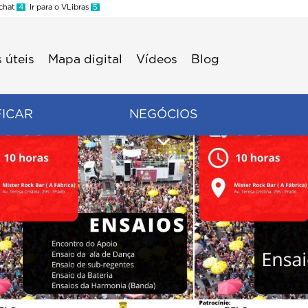
 chat
4
Ir para o VLibras
5
 úteis
Mapa digital
Vídeos
Blog
FICAR
NEGÓCIOS