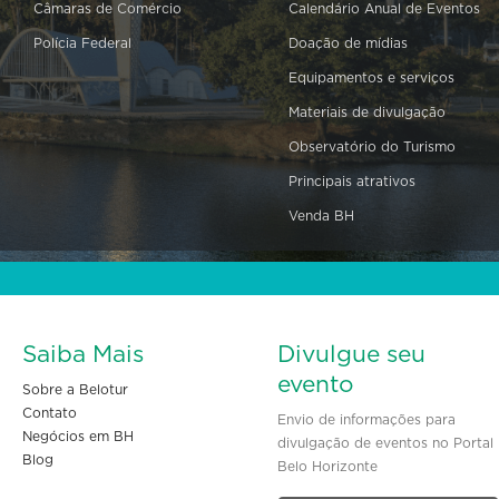
Câmaras de Comércio
Calendário Anual de Eventos
Polícia Federal
Doação de mídias
Equipamentos e serviços
Materiais de divulgação
Observatório do Turismo
Principais atrativos
Venda BH
Saiba Mais
Divulgue seu
evento
Sobre a Belotur
Contato
Envio de informações para
Negócios em BH
divulgação de eventos no Portal
Blog
Belo Horizonte