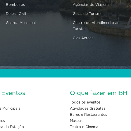
Bombeiros
Agências de Viagem
Defesa Civil
Guias de Turismo
Guarda Municipal
Centro de Atendimento ao
Turista
Cias Aéreas
s Eventos
O que fazer em BH
Todos os eventos
s Municipais
Atividades Gratuitas
Bares e Restaurantes
eus
Museus
ça da Estação
Teatro e Cinema