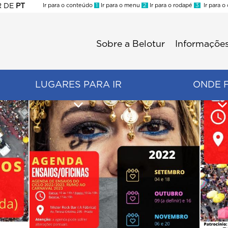
R
DE
PT
Ir para o conteúdo
1
Ir para o menu
2
Ir para o rodapé
3
Ir para o
ES
Sobre a Belotur
Informações
Menu
second
LUGARES PARA IR
ONDE 