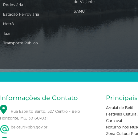
do Viajante
Rodoviária
SAMU
Estação Ferroviária
Metrô
Táxi
Transporte Público
Informações de Contato
Principai
Arraial de Belô
Rua Espírito Santo, 527 Centro - Belo
Festivais Culturai
Horizonte, MG, 30160-031
Carnaval
belotur@pbh.gov.br
Noturno nos Mus
Zona Cultura Pra