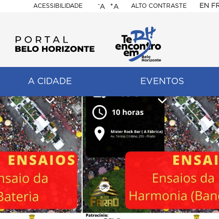
-
+
EN
F
ACESSIBILIDADE
ALTO CONTRASTE
A
A
PORTAL
BELO
HORIZONTE
A CIDADE
EVENTOS
ação
pal