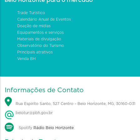
Trade Turístico
Calendário Anual de Eventos
Doação de mídias
Equipamentos e serviços
Materiais de divulgação
Observatório do Turismo
Principais atrativos
Venda BH
Informações de Contato
Rua Espírito Santo, 527 Centro - Belo Horizonte, MG, 30160-031
belotur@pbh.gov.br
Spotify
Rádio Belo Horizonte