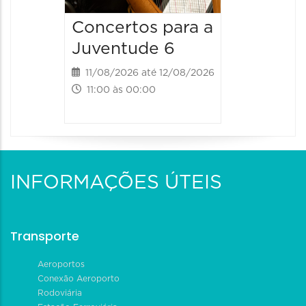
19:00 às 
Concertos para a
Juventude 6
11/08/2026 até 12/08/2026
11:00 às 00:00
INFORMAÇÕES ÚTEIS
Transporte
Aeroportos
Conexão Aeroporto
Rodoviária