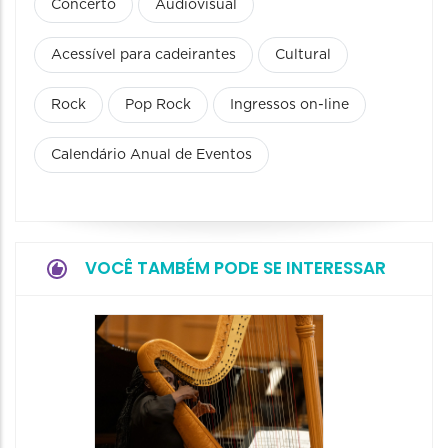
Concerto
Audiovisual
Acessível para cadeirantes
Cultural
Rock
Pop Rock
Ingressos on-line
Calendário Anual de Eventos
VOCÊ TAMBÉM PODE SE INTERESSAR
Espetá
Canta
12/08/20
12/08/2026