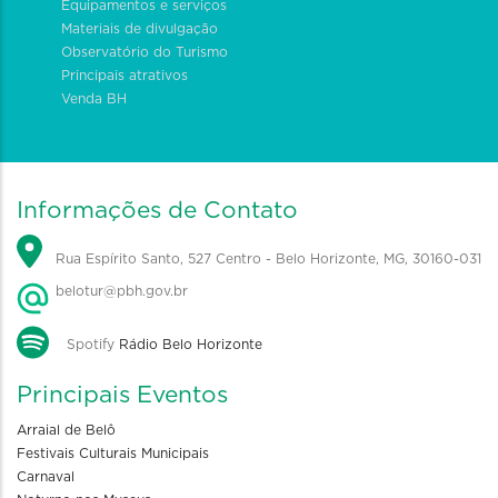
Equipamentos e serviços
Materiais de divulgação
Observatório do Turismo
Principais atrativos
Venda BH
Informações de Contato
Rua Espírito Santo, 527 Centro - Belo Horizonte, MG, 30160-031
belotur@pbh.gov.br
Spotify
Rádio Belo Horizonte
Principais Eventos
Arraial de Belô
Festivais Culturais Municipais
Carnaval