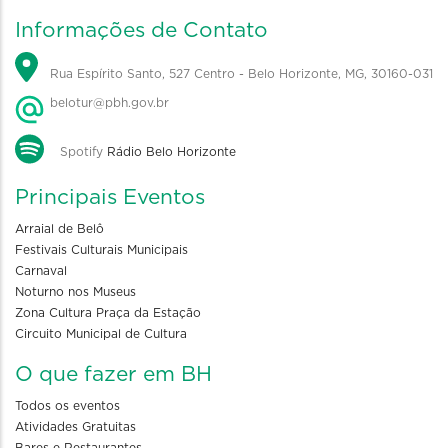
Informações de Contato
Rua Espírito Santo, 527 Centro - Belo Horizonte, MG, 30160-031
belotur@pbh.gov.br
Spotify
Rádio Belo Horizonte
Principais Eventos
Arraial de Belô
Festivais Culturais Municipais
Carnaval
Noturno nos Museus
Zona Cultura Praça da Estação
Circuito Municipal de Cultura
O que fazer em BH
Todos os eventos
Atividades Gratuitas
Bares e Restaurantes