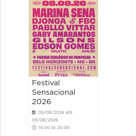
Handel
09/08/20
09/08/202
16:30 às 
Festival
Sensacional
2026
09/08/2026 até
09/08/2026
14:00 às 20:00