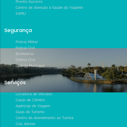
Pronto-Socorro
Centro de Atenção à Saúde do Viajante
SAMU
Segurança
Polícia Militar
Polícia Civil
Bombeiros
Defesa Civil
Guarda Municipal
Serviços
Locadora de Veículos
Casas de Câmbio
Agências de Viagem
Guias de Turismo
Centro de Atendimento ao Turista
Cias Aéreas