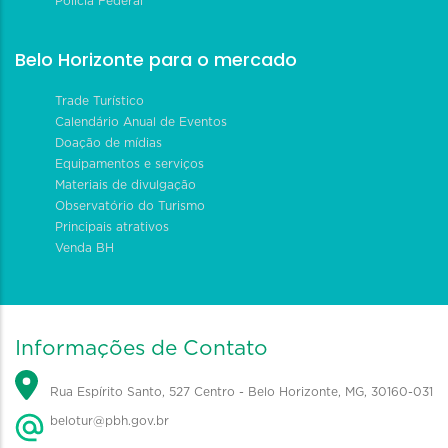
Polícia Federal
Belo Horizonte para o mercado
Trade Turístico
Calendário Anual de Eventos
Doação de mídias
Equipamentos e serviços
Materiais de divulgação
Observatório do Turismo
Principais atrativos
Venda BH
Informações de Contato
Rua Espírito Santo, 527 Centro - Belo Horizonte, MG, 30160-031
belotur@pbh.gov.br