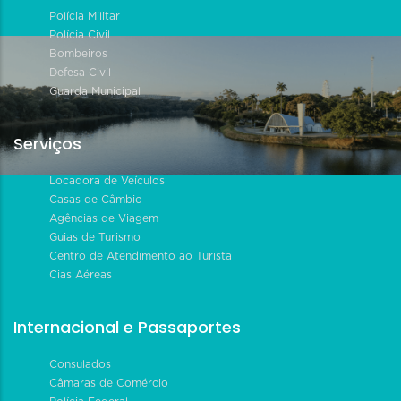
Polícia Militar
Polícia Civil
Bombeiros
Defesa Civil
Guarda Municipal
Serviços
Locadora de Veículos
Casas de Câmbio
Agências de Viagem
Guias de Turismo
Centro de Atendimento ao Turista
Cias Aéreas
Internacional e Passaportes
Consulados
Câmaras de Comércio