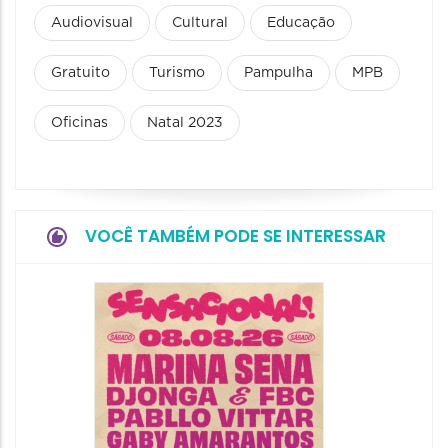
Audiovisual
Cultural
Educação
Gratuito
Turismo
Pampulha
MPB
Oficinas
Natal 2023
VOCÊ TAMBÉM PODE SE INTERESSAR
Show: 
Handel
09/08/20
09/08/202
16:30 às 