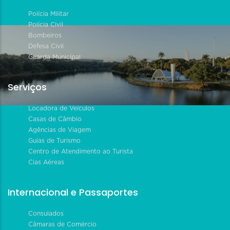
Polícia Militar
Polícia Civil
Bombeiros
Defesa Civil
Guarda Municipal
Serviços
Locadora de Veículos
Casas de Câmbio
Agências de Viagem
Guias de Turismo
Centro de Atendimento ao Turista
Cias Aéreas
Internacional e Passaportes
Consulados
Câmaras de Comércio