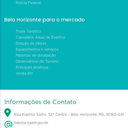
Polícia Federal
Belo Horizonte para o mercado
Trade Turístico
Calendário Anual de Eventos
Doação de mídias
Equipamentos e serviços
Materiais de divulgação
Observatório do Turismo
Principais atrativos
Venda BH
Informações de Contato
Rua Espírito Santo, 527 Centro - Belo Horizonte, MG, 30160-031
belotur@pbh.gov.br