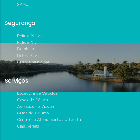
SAMU
Segurança
Polícia Militar
Polícia Civil
Bombeiros
Defesa Civil
Guarda Municipal
Serviços
Locadora de Veículos
Casas de Câmbio
Agências de Viagem
Guias de Turismo
Centro de Atendimento ao Turista
Cias Aéreas