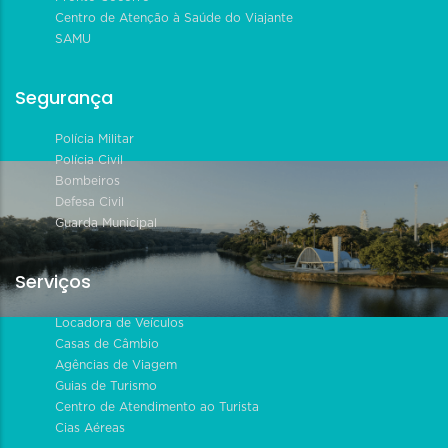
Centro de Atenção à Saúde do Viajante
SAMU
Segurança
Polícia Militar
Polícia Civil
Bombeiros
Defesa Civil
Guarda Municipal
Serviços
Locadora de Veículos
Casas de Câmbio
Agências de Viagem
Guias de Turismo
Centro de Atendimento ao Turista
Cias Aéreas