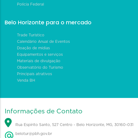
Polícia Federal
Belo Horizonte para o mercado
Trade Turístico
Calendário Anual de Eventos
Doação de mídias
Equipamentos e serviços
Materiais de divulgação
Observatório do Turismo
Principais atrativos
Venda BH
Informações de Contato
Rua Espírito Santo, 527 Centro - Belo Horizonte, MG, 30160-031
belotur@pbh.gov.br