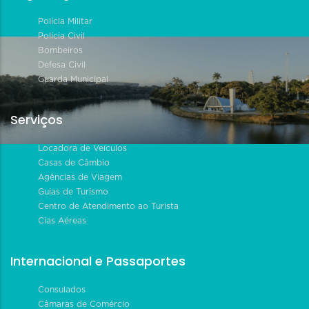
Polícia Militar
Polícia Civil
Bombeiros
Defesa Civil
Guarda Municipal
Serviços
Locadora de Veículos
Casas de Câmbio
Agências de Viagem
Guias de Turismo
Centro de Atendimento ao Turista
Cias Aéreas
Internacional e Passaportes
Consulados
Câmaras de Comércio