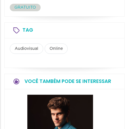
GRATUITO
TAG
Audiovisual
Online
VOCÊ TAMBÉM PODE SE INTERESSAR
Show: 
Maurin
Projet
Dois"