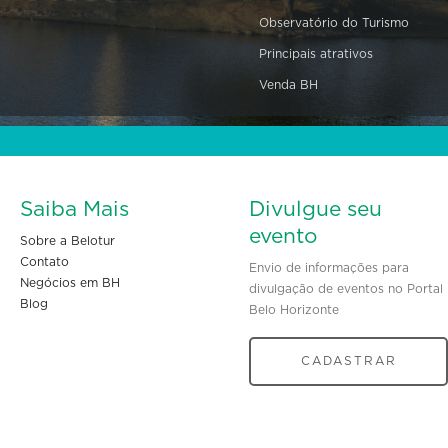
Observatório do Turismo
Principais atrativos
Venda BH
Saiba Mais
Divulgue seu
evento
Sobre a Belotur
Contato
Envio de informações para
Negócios em BH
divulgação de eventos no Portal
Blog
Belo Horizonte
CADASTRAR