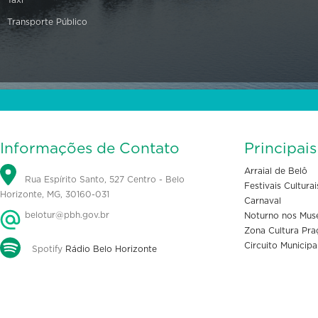
Transporte Público
Informações de Contato
Principai
Arraial de Belô
Rua Espírito Santo, 527 Centro - Belo
Festivais Culturai
Horizonte, MG, 30160-031
Carnaval
belotur@pbh.gov.br
Noturno nos Mus
Zona Cultura Pra
Circuito Municipa
Spotify
Rádio Belo Horizonte