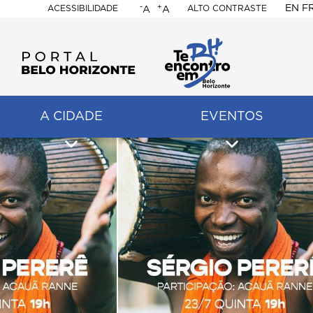
-
+
EN
F
ACESSIBILIDADE
ALTO CONTRASTE
A
A
PORTAL
BELO
HORIZONTE
A CIDADE
EVENTOS
ação
pal