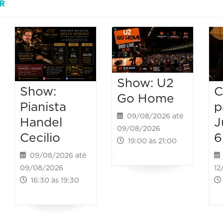
R
Show: U2
C
Show:
Go Home
p
Pianista
09/08/2026 até
J
Handel
09/08/2026
6
Cecilio
19:00 às 21:00
09/08/2026 até
12
09/08/2026
16:30 às 19:30