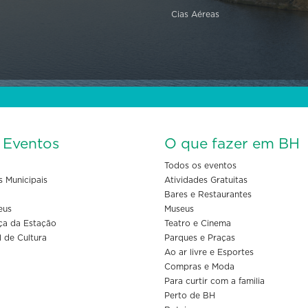
Cias Aéreas
s Eventos
O que fazer em BH
Todos os eventos
s Municipais
Atividades Gratuitas
Bares e Restaurantes
eus
Museus
ça da Estação
Teatro e Cinema
l de Cultura
Parques e Praças
Ao ar livre e Esportes
Compras e Moda
Para curtir com a familia
Perto de BH