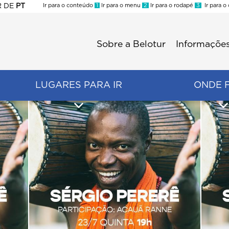
R
DE
PT
Ir para o conteúdo
1
Ir para o menu
2
Ir para o rodapé
3
Ir para o
ES
Sobre a Belotur
Informações
Menu
second
LUGARES PARA IR
ONDE 