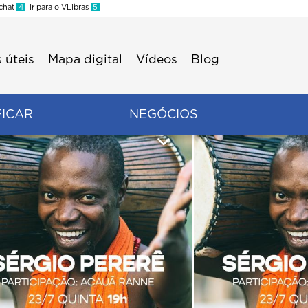
 chat
4
Ir para o VLibras
5
 úteis
Mapa digital
Vídeos
Blog
FICAR
NEGÓCIOS