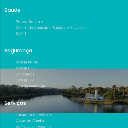
Saúde
Pronto-Socorro
Centro de Atenção à Saúde do Viajante
SAMU
Segurança
Polícia Militar
Polícia Civil
Bombeiros
Defesa Civil
Guarda Municipal
Serviços
Locadora de Veículos
Casas de Câmbio
Agências de Viagem