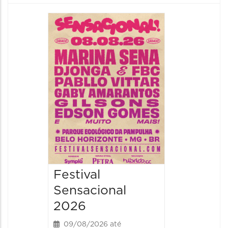
Show: 
Handel
09/08/20
09/08/202
16:30 às 
Festival
Sensacional
2026
09/08/2026 até