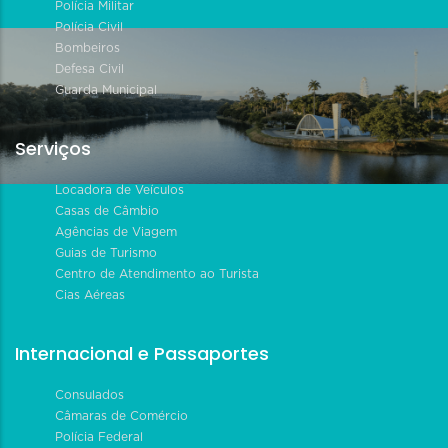
Polícia Militar
Polícia Civil
Bombeiros
Defesa Civil
Guarda Municipal
Serviços
Locadora de Veículos
Casas de Câmbio
Agências de Viagem
Guias de Turismo
Centro de Atendimento ao Turista
Cias Aéreas
Internacional e Passaportes
Consulados
Câmaras de Comércio
Polícia Federal