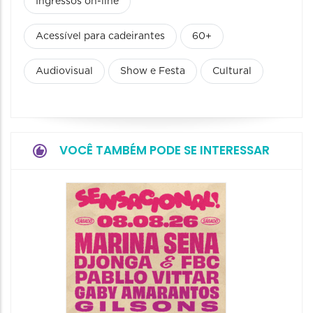
Ingressos on-line
Acessível para cadeirantes
60+
Audiovisual
Show e Festa
Cultural
VOCÊ TAMBÉM PODE SE INTERESSAR
Show: 
Handel
09/08/20
09/08/202
16:30 às 