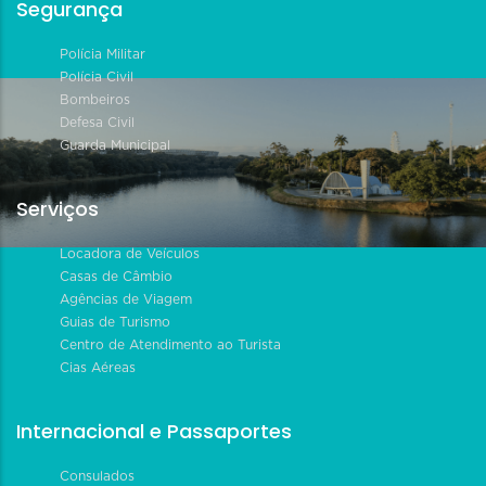
Segurança
Polícia Militar
Polícia Civil
Bombeiros
Defesa Civil
Guarda Municipal
Serviços
Locadora de Veículos
Casas de Câmbio
Agências de Viagem
Guias de Turismo
Centro de Atendimento ao Turista
Cias Aéreas
Internacional e Passaportes
Consulados