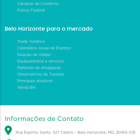
Câmaras de Comércio
Polícia Federal
Belo Horizonte para o mercado
Trade Turístico
Calendário Anual de Eventos
Doação de mídias
Equipamentos e serviços
Materiais de divulgação
Observatório do Turismo
Principais atrativos
Venda BH
Informações de Contato
Rua Espírito Santo, 527 Centro - Belo Horizonte, MG, 30160-031