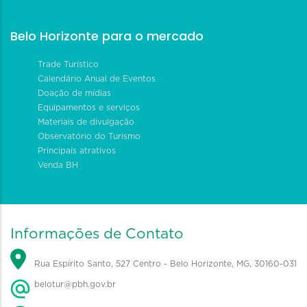
Belo Horizonte para o mercado
Trade Turístico
Calendário Anual de Eventos
Doação de mídias
Equipamentos e serviços
Materiais de divulgação
Observatório do Turismo
Principais atrativos
Venda BH
Informações de Contato
Rua Espírito Santo, 527 Centro - Belo Horizonte, MG, 30160-031
belotur@pbh.gov.br