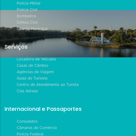
Polícia Militar
Polícia Civil
Bombeiros
Defesa Civil
Guarda Municipal
Serviços
Locadora de Veículos
Casas de Câmbio
Agências de Viagem
Guias de Turismo
Centro de Atendimento ao Turista
Cias Aéreas
Internacional e Passaportes
Consulados
Câmaras de Comércio
Polícia Federal