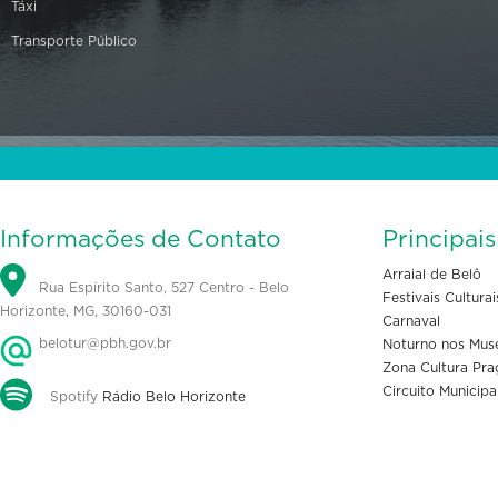
Táxi
Transporte Público
Informações de Contato
Principai
Arraial de Belô
Rua Espírito Santo, 527 Centro - Belo
Festivais Culturai
Horizonte, MG, 30160-031
Carnaval
belotur@pbh.gov.br
Noturno nos Mus
Zona Cultura Pra
Circuito Municipa
Spotify
Rádio Belo Horizonte