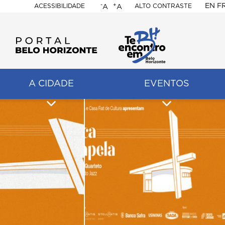
-
+
EN
F
ACESSIBILIDADE
ALTO CONTRASTE
A
A
PORTAL
BELO
HORIZONTE
A CIDADE
EVENTOS
ação
pal