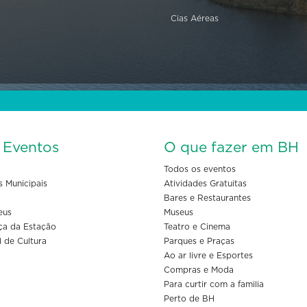
Cias Aéreas
s Eventos
O que fazer em BH
Todos os eventos
s Municipais
Atividades Gratuitas
Bares e Restaurantes
eus
Museus
ça da Estação
Teatro e Cinema
l de Cultura
Parques e Praças
Ao ar livre e Esportes
Compras e Moda
Para curtir com a familia
Perto de BH