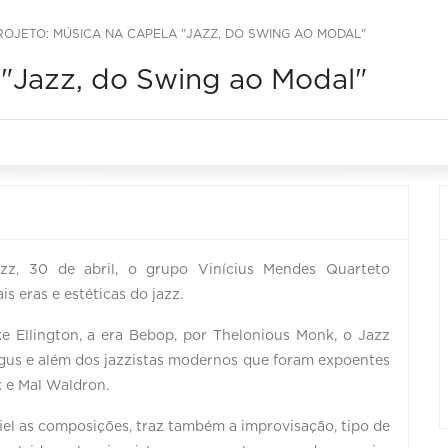
ROJETO: MÚSICA NA CAPELA "JAZZ, DO SWING AO MODAL"
 "Jazz, do Swing ao Modal"
z, 30 de abril, o grupo Vinícius Mendes Quarteto
s eras e estéticas do jazz.
 Ellington, a era Bebop, por Thelonious Monk, o Jazz
ingus e além dos jazzistas modernos que foram expoentes
k e Mal Waldron.
iel as composições, traz também a improvisação, tipo de