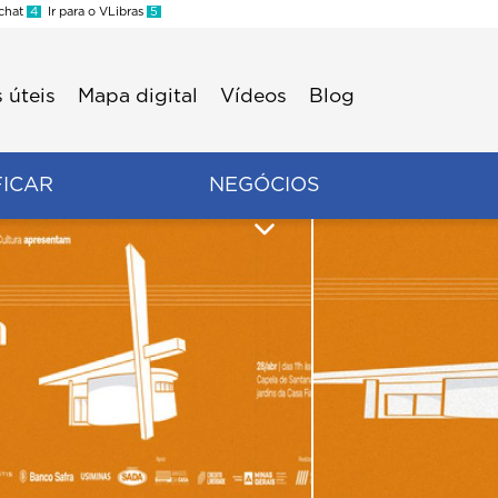
 chat
4
Ir para o VLibras
5
 úteis
Mapa digital
Vídeos
Blog
FICAR
NEGÓCIOS