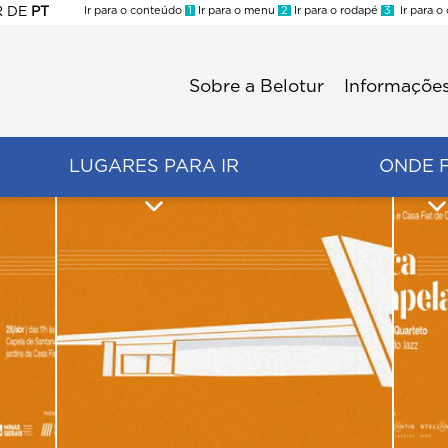
R
DE
PT
Ir para o conteúdo
1
Ir para o menu
2
Ir para o rodapé
3
Ir para o
ES
Sobre a Belotur
Informações
Menu
second
LUGARES PARA IR
ONDE 