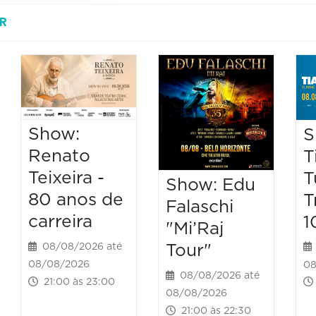
R
Show:
S
Renato
T
Teixeira -
T
Show: Edu
80 anos de
T
Falaschi
carreira
1
"Mi’Raj
Tour"
08/08/2026 até
08/08/2026
08
08/08/2026 até
21:00 às 23:00
08/08/2026
21:00 às 22:30