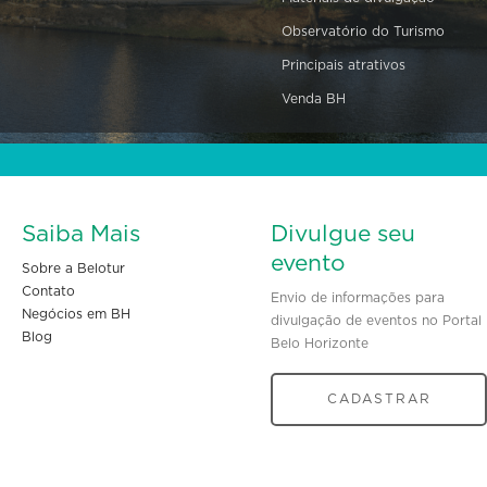
Observatório do Turismo
Principais atrativos
Venda BH
Saiba Mais
Divulgue seu
evento
Sobre a Belotur
Contato
Envio de informações para
Negócios em BH
divulgação de eventos no Portal
Blog
Belo Horizonte
CADASTRAR