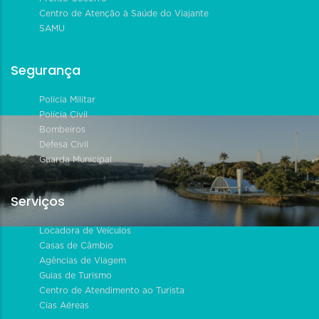
Centro de Atenção à Saúde do Viajante
SAMU
Segurança
Polícia Militar
Polícia Civil
Bombeiros
Defesa Civil
Guarda Municipal
Serviços
Locadora de Veículos
Casas de Câmbio
Agências de Viagem
Guias de Turismo
Centro de Atendimento ao Turista
Cias Aéreas