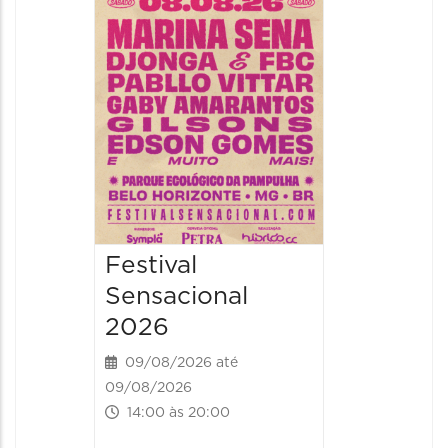
Handel
09/08/20
09/08/202
16:30 às 
Festival
Sensacional
2026
09/08/2026 até
09/08/2026
14:00 às 20:00