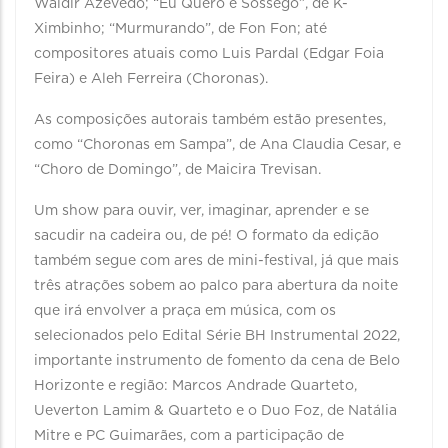
Waldir Azevedo; “Eu Quero é Sossego”, de K-
Ximbinho; “Murmurando”, de Fon Fon; até
compositores atuais como Luis Pardal (Edgar Foia
Feira) e Aleh Ferreira (Choronas).
As composições autorais também estão presentes,
como “Choronas em Sampa”, de Ana Claudia Cesar, e
“Choro de Domingo”, de Maicira Trevisan.
Um show para ouvir, ver, imaginar, aprender e se
sacudir na cadeira ou, de pé! O formato da edição
também segue com ares de mini-festival, já que mais
três atrações sobem ao palco para abertura da noite
que irá envolver a praça em música, com os
selecionados pelo Edital Série BH Instrumental 2022,
importante instrumento de fomento da cena de Belo
Horizonte e região: Marcos Andrade Quarteto,
Ueverton Lamim & Quarteto e o Duo Foz, de Natália
Mitre e PC Guimarães, com a participação de