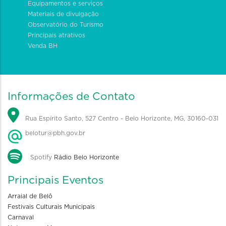
Equipamentos e serviços
Materiais de divulgação
Observatório do Turismo
Principais atrativos
Venda BH
Informações de Contato
Rua Espírito Santo, 527 Centro - Belo Horizonte, MG, 30160-031
belotur@pbh.gov.br
Spotify
Rádio Belo Horizonte
Principais Eventos
Arraial de Belô
Festivais Culturais Municipais
Carnaval