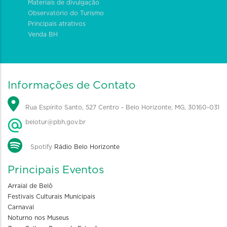
Materiais de divulgação
Observatório do Turismo
Principais atrativos
Venda BH
Informações de Contato
Rua Espírito Santo, 527 Centro - Belo Horizonte, MG, 30160-031
belotur@pbh.gov.br
Spotify
Rádio Belo Horizonte
Principais Eventos
Arraial de Belô
Festivais Culturais Municipais
Carnaval
Noturno nos Museus