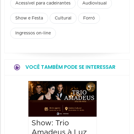
Acessível para cadeirantes
Audiovisual
Show e Festa
Cultural
Forró
Ingressos on-line
VOCÊ TAMBÉM PODE SE INTERESSAR
Show: 
de Sá
06/08/20
06/08/202
Show: Trio
20:00 às
Amadeus à Luz