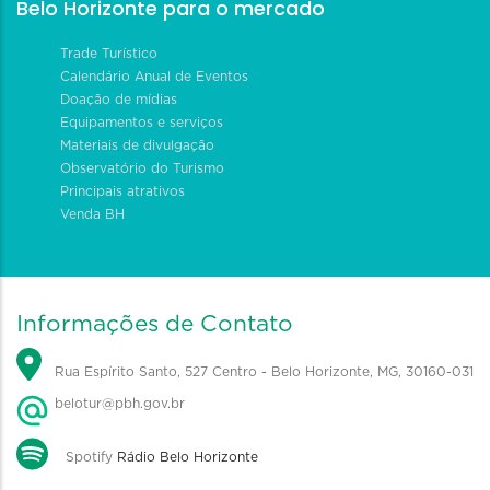
Belo Horizonte para o mercado
Trade Turístico
Calendário Anual de Eventos
Doação de mídias
Equipamentos e serviços
Materiais de divulgação
Observatório do Turismo
Principais atrativos
Venda BH
Informações de Contato
Rua Espírito Santo, 527 Centro - Belo Horizonte, MG, 30160-031
belotur@pbh.gov.br
Spotify
Rádio Belo Horizonte