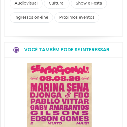
Audiovisual
Cultural
Show e Festa
Ingressos on-line
Próximos eventos
VOCÊ TAMBÉM PODE SE INTERESSAR
Show: 
Handel
09/08/20
09/08/202
16:30 às 