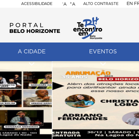
-
+
EN
F
ACESSIBILIDADE
ALTO CONTRASTE
A
A
PORTAL
BELO
HORIZONTE
A CIDADE
EVENTOS
ação
pal