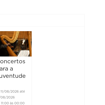
Espetáculo:
Show:
Elas
Deise
Cantam o
“Singu
Amor
ades 
oncertos
Vivo”
12/08/2026 até
ara a
12/08/2026
13/08/2
uventude
19:00 às 21:00
13/08/202
18:30 às
11/08/2026 até
/08/2026
11:00 às 00:00