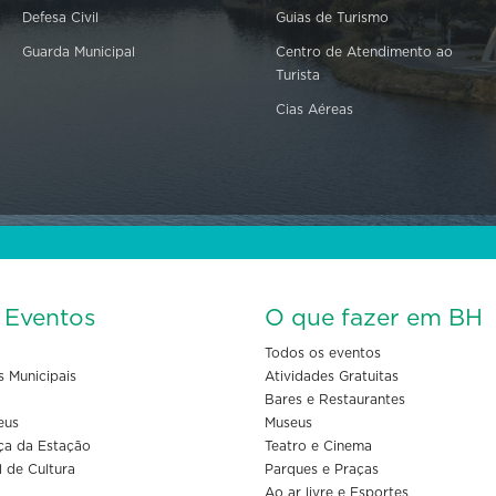
Defesa Civil
Guias de Turismo
Guarda Municipal
Centro de Atendimento ao
Turista
Cias Aéreas
s Eventos
O que fazer em BH
Todos os eventos
s Municipais
Atividades Gratuitas
Bares e Restaurantes
eus
Museus
ça da Estação
Teatro e Cinema
l de Cultura
Parques e Praças
Ao ar livre e Esportes