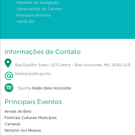
Materiais de divulgação
Observatório do Turismo
Principais atrativos
Venda BH
Informações de Contato
Rua Espírito Santo, 527 Centro - Belo Horizonte, MG, 30160-031
belotur@pbh.gov.br
Spotify
Rádio Belo Horizonte
Principais Eventos
Arraial de Belô
Festivais Culturais Municipais
Carnaval
Noturno nos Museus