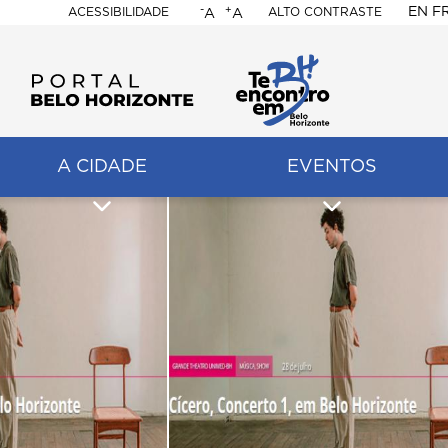
-
+
EN
F
ACESSIBILIDADE
ALTO CONTRASTE
A
A
PORTAL
BELO
HORIZONTE
A CIDADE
EVENTOS
ação
pal