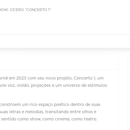
HOW: CÍCERO "CONCERTO 1"
 turnê em 2023 com seu novo projeto, Concerto 1, um
ne voz, violão, projeções e um universo de estímulos
 constroem um rico espaço poético dentro de suas
as letras e melodias, transitando entre olhos e
r sentido como show, como cinema, como teatro.