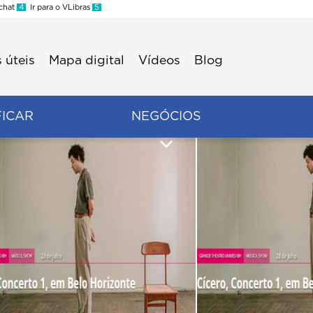
 chat
4
Ir para o VLibras
5
 úteis
Mapa digital
Vídeos
Blog
FICAR
NEGÓCIOS