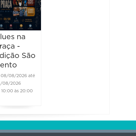
Festival -
2026
Black
08/08/2
Bones
08/08/20
13:00 à
Brass Band
lues na
raça -
08/08/2026 até
08/08/2026
dição São
11:00 às 18:00
ento
08/08/2026 até
/08/2026
10:00 às 20:00