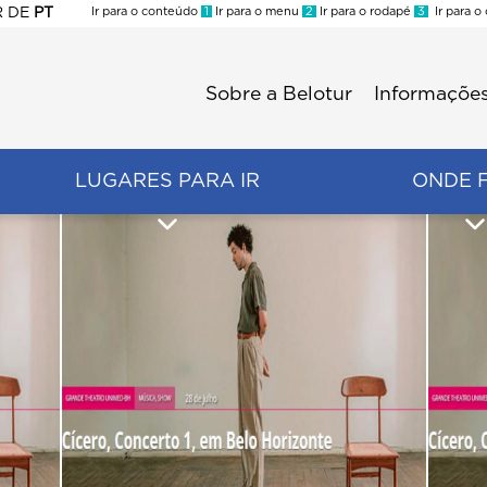
R
DE
PT
Ir para o conteúdo
1
Ir para o menu
2
Ir para o rodapé
3
Ir para o
ES
Sobre a Belotur
Informações
Menu
second
LUGARES PARA IR
ONDE 