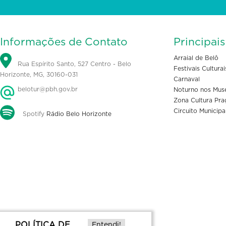
Informações de Contato
Principai
Arraial de Belô
Rua Espírito Santo, 527 Centro - Belo
Festivais Culturai
Horizonte, MG, 30160-031
Carnaval
belotur@pbh.gov.br
Noturno nos Mus
Zona Cultura Pra
Circuito Municipa
Spotify
Rádio Belo Horizonte
POLÍTICA DE
Entendi!