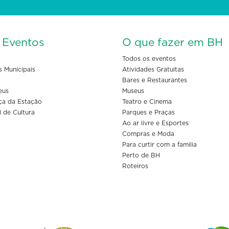
s Eventos
O que fazer em BH
Todos os eventos
s Municipais
Atividades Gratuitas
Bares e Restaurantes
eus
Museus
ça da Estação
Teatro e Cinema
l de Cultura
Parques e Praças
Ao ar livre e Esportes
Compras e Moda
Para curtir com a familia
Perto de BH
Roteiros