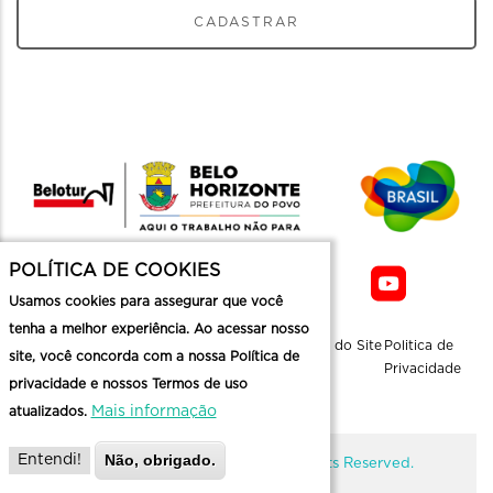
CADASTRAR
POLÍTICA DE COOKIES
Usamos cookies para assegurar que você
tenha a melhor experiência. Ao acessar nosso
Sobre a
Contato
Informaçoes
Mapa do Site
Politica de
site, você concorda com a nossa Política de
Belotur
Üteis
Privacidade
privacidade e nossos Termos de uso
Mais informação
atualizados.
Não, obrigado.
Entendi!
@ Copyright Belotur 2026. All Rights Reserved.