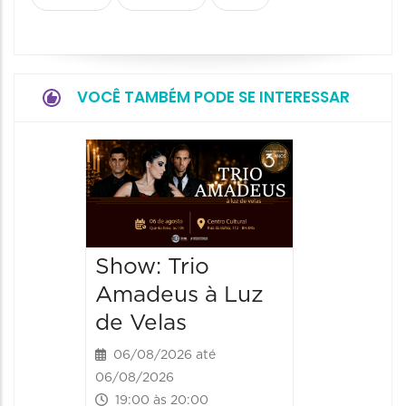
VOCÊ TAMBÉM PODE SE INTERESSAR
Espetá
“Cores
- Orqu
Chines
Show: Trio
Shang
Amadeus à Luz
06/08/20
de Velas
06/08/202
20:00 às
06/08/2026 até
06/08/2026
19:00 às 20:00