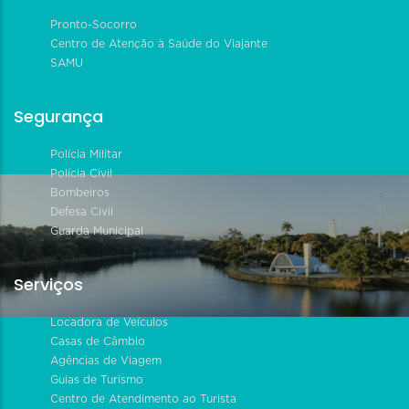
Pronto-Socorro
Centro de Atenção à Saúde do Viajante
SAMU
Segurança
Polícia Militar
Polícia Civil
Bombeiros
Defesa Civil
Guarda Municipal
Serviços
Locadora de Veículos
Casas de Câmbio
Agências de Viagem
Guias de Turismo
Centro de Atendimento ao Turista