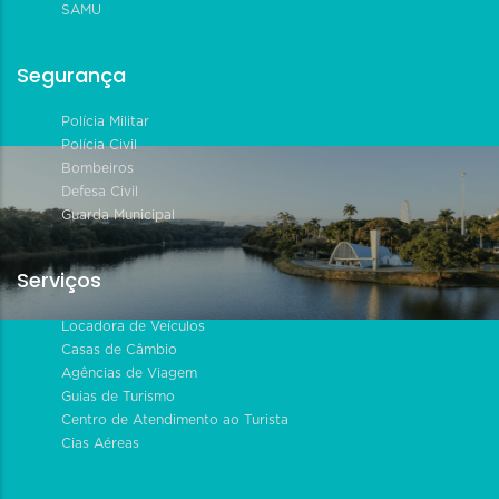
SAMU
Segurança
Polícia Militar
Polícia Civil
Bombeiros
Defesa Civil
Guarda Municipal
Serviços
Locadora de Veículos
Casas de Câmbio
Agências de Viagem
Guias de Turismo
Centro de Atendimento ao Turista
Cias Aéreas