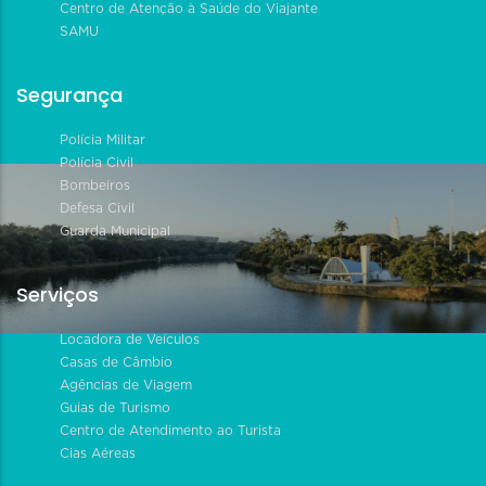
Centro de Atenção à Saúde do Viajante
SAMU
Segurança
Polícia Militar
Polícia Civil
Bombeiros
Defesa Civil
Guarda Municipal
Serviços
Locadora de Veículos
Casas de Câmbio
Agências de Viagem
Guias de Turismo
Centro de Atendimento ao Turista
Cias Aéreas