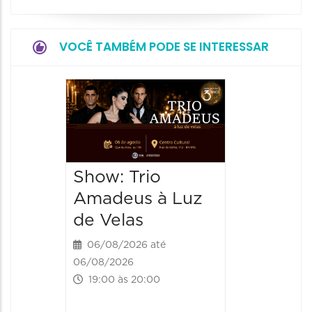
VOCÊ TAMBÉM PODE SE INTERESSAR
Espetá
“Cores
- Orqu
Chines
Show: Trio
Shang
Amadeus à Luz
06/08/20
de Velas
06/08/202
20:00 às
06/08/2026 até
06/08/2026
19:00 às 20:00