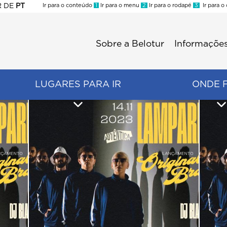
R
DE
PT
Ir para o conteúdo
1
Ir para o menu
2
Ir para o rodapé
3
Ir para o
ES
Sobre a Belotur
Informações
Menu
second
LUGARES PARA IR
ONDE 