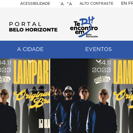
-
+
EN
F
ACESSIBILIDADE
ALTO CONTRASTE
A
A
PORTAL
BELO
HORIZONTE
A CIDADE
EVENTOS
ação
pal