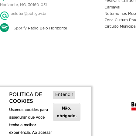
Festivais Culturai
Horizonte, MG, 30160-031
Carnaval
belotur@pbh.gov.br
Noturno nos Mus
Zona Cultura Pra
Circuito Municipa
Spotify
Rádio Belo Horizonte
POLÍTICA DE
Entendi!
COOKIES
Não,
Usamos cookies para
obrigado.
assegurar que você
tenha a melhor
experiência. Ao acessar