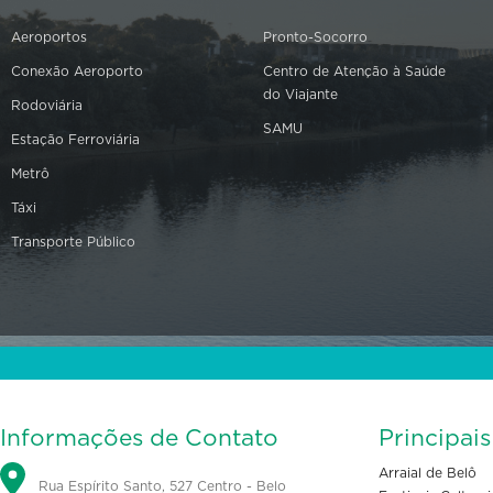
Aeroportos
Pronto-Socorro
Conexão Aeroporto
Centro de Atenção à Saúde
do Viajante
Rodoviária
SAMU
Estação Ferroviária
Metrô
Táxi
Transporte Público
Informações de Contato
Principai
Arraial de Belô
Rua Espírito Santo, 527 Centro - Belo