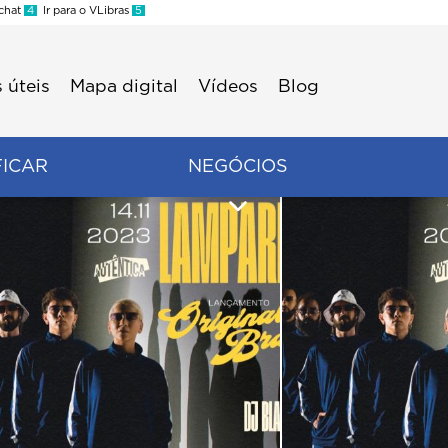
 chat
4
Ir para o VLibras
5
 úteis
Mapa digital
Vídeos
Blog
FICAR
NEGÓCIOS