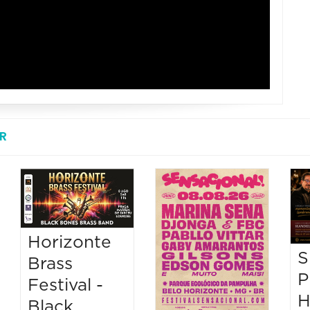
R
Horizonte
S
Brass
P
Festival -
H
Black