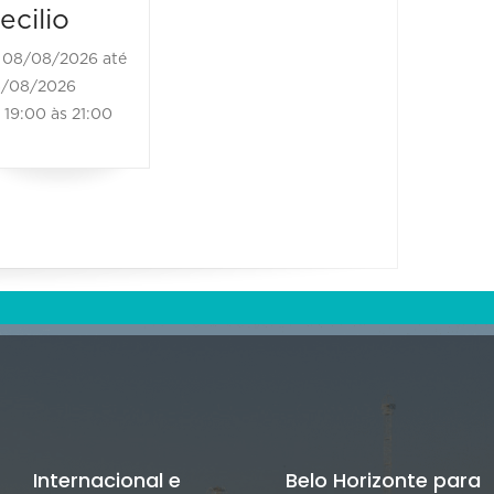
08/08/20
ecilio
21:00 às
08/08/2026 até
/08/2026
19:00 às 21:00
Internacional e
Belo Horizonte para