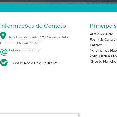
Informações de Contato
Principai
Arraial de Belô
Rua Espírito Santo, 527 Centro - Belo
Festivais Culturai
Horizonte, MG, 30160-031
Carnaval
belotur@pbh.gov.br
Noturno nos Mus
Zona Cultura Pra
Circuito Municipa
Spotify
Rádio Belo Horizonte