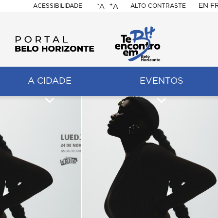
-
+
EN
F
ACESSIBILIDADE
ALTO CONTRASTE
A
A
PORTAL
BELO
HORIZONTE
A CIDADE
EVENTOS
ação
pal