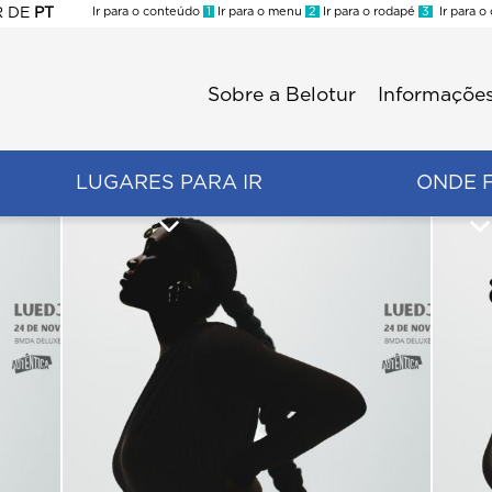
R
DE
PT
Ir para o conteúdo
1
Ir para o menu
2
Ir para o rodapé
3
Ir para o
ES
Sobre a Belotur
Informações
Menu
second
LUGARES PARA IR
ONDE 