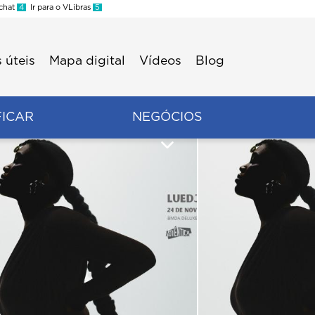
 chat
4
Ir para o VLibras
5
 úteis
Mapa digital
Vídeos
Blog
FICAR
NEGÓCIOS