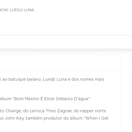
HOW: LUEDJI LUNA
 ao batuque baiano, Luedji Luna é dos nomes mais
lbum "Bom Mesmo É Estar Debaixo D'água".
to Change, do carioca Theo Zagrae, do rapper norte
ano John Key, também produtor do álbum "When I Get