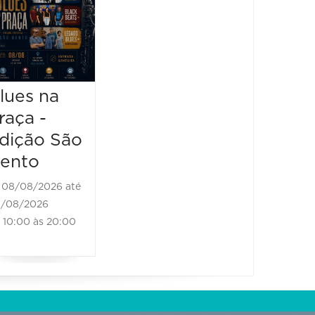
Brass
Sensa
Festival -
2026
Black
08/08/2
Bones
08/08/20
13:00 à
Brass Band
lues na
raça -
08/08/2026 até
08/08/2026
dição São
11:00 às 18:00
ento
08/08/2026 até
/08/2026
10:00 às 20:00