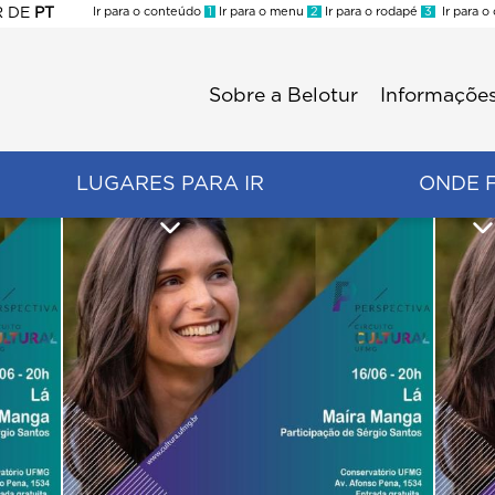
R
DE
PT
Ir para o conteúdo
1
Ir para o menu
2
Ir para o rodapé
3
Ir para o
ES
Sobre a Belotur
Informações
Menu
second
LUGARES PARA IR
ONDE 