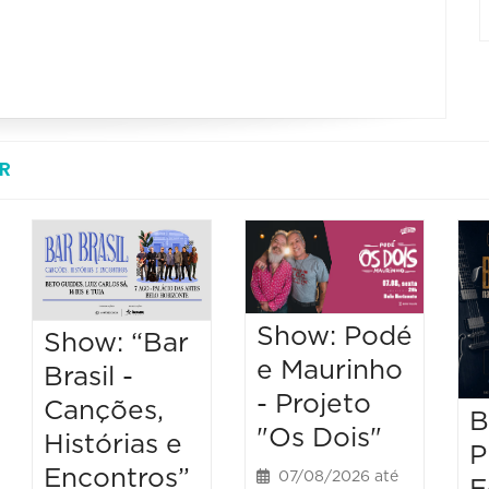
R
Show: Podé
Show: “Bar
e Maurinho
Brasil -
- Projeto
Canções,
B
"Os Dois"
Histórias e
P
Encontros”
07/08/2026 até