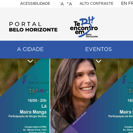
-
+
EN
F
ACESSIBILIDADE
ALTO CONTRASTE
A
A
PORTAL
BELO
HORIZONTE
A CIDADE
EVENTOS
ação
pal