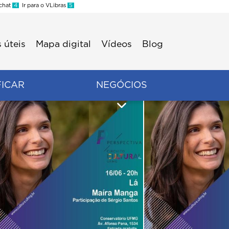
 chat
4
Ir para o VLibras
5
 úteis
Mapa digital
Vídeos
Blog
FICAR
NEGÓCIOS