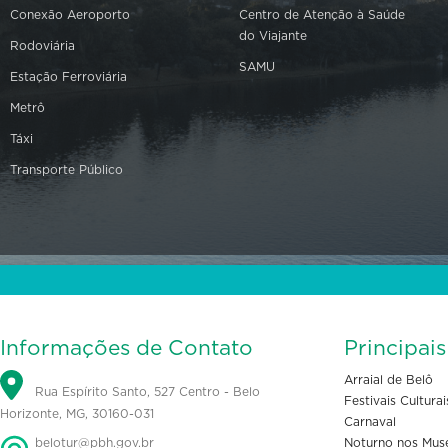
Conexão Aeroporto
Centro de Atenção à Saúde
do Viajante
Rodoviária
SAMU
Estação Ferroviária
Metrô
Táxi
Transporte Público
Informações de Contato
Principai
Arraial de Belô
Rua Espírito Santo, 527 Centro - Belo
Festivais Culturai
Horizonte, MG, 30160-031
Carnaval
belotur@pbh.gov.br
Noturno nos Mus