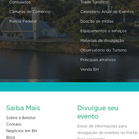
Consulados
Trade Turístico
Câmaras de Comércio
Calendário Anual de Eventos
Polícia Federal
Doação de mídias
Equipamentos e serviços
Materiais de divulgação
Observatório do Turismo
Principais atrativos
Venda BH
Saiba Mais
Divulgue seu
evento
Sobre a Belotur
Contato
Envio de informações para
Negócios em BH
divulgação de eventos no Portal
Blog