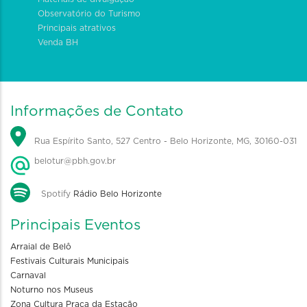
Observatório do Turismo
Principais atrativos
Venda BH
Informações de Contato
Rua Espírito Santo, 527 Centro - Belo Horizonte, MG, 30160-031
belotur@pbh.gov.br
Spotify
Rádio Belo Horizonte
Principais Eventos
Arraial de Belô
Festivais Culturais Municipais
Carnaval
Noturno nos Museus
Zona Cultura Praça da Estação