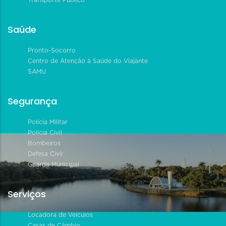
Transporte Público
Saúde
Pronto-Socorro
Centro de Atenção à Saúde do Viajante
SAMU
Segurança
Polícia Militar
Polícia Civil
Bombeiros
Defesa Civil
Guarda Municipal
Serviços
Locadora de Veículos
Casas de Câmbio