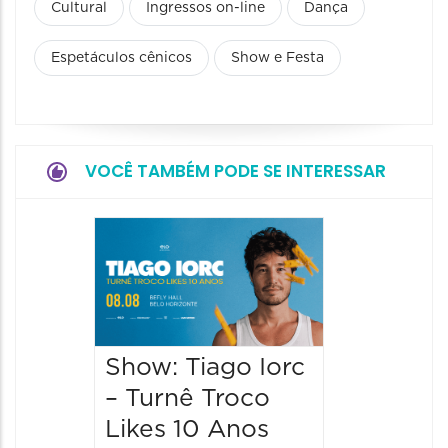
Cultural
Ingressos on-line
Dança
Espetáculos cênicos
Show e Festa
VOCÊ TAMBÉM PODE SE INTERESSAR
Festiva
Sensac
2026
09/08/20
09/08/202
Show: Tiago Iorc
14:00 às
– Turnê Troco
Likes 10 Anos