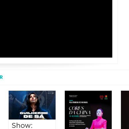
R
Show: