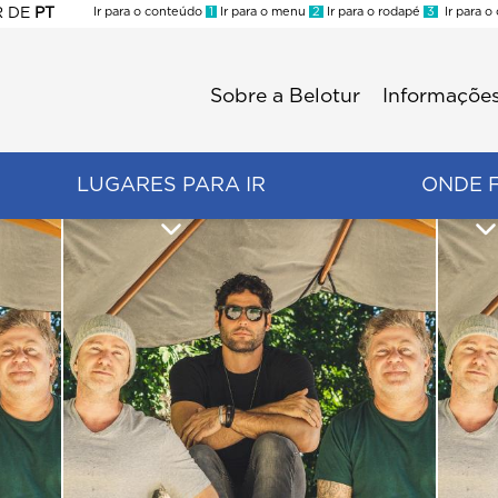
R
DE
PT
Ir para o conteúdo
1
Ir para o menu
2
Ir para o rodapé
3
Ir para o
ES
Sobre a Belotur
Informações
Menu
second
LUGARES PARA IR
ONDE 