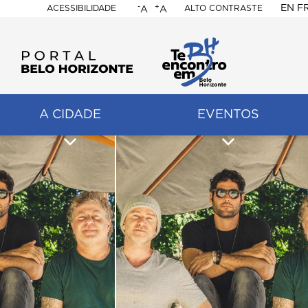
-
+
EN
F
ACESSIBILIDADE
ALTO CONTRASTE
A
A
PORTAL
BELO
HORIZONTE
A CIDADE
EVENTOS
ação
pal