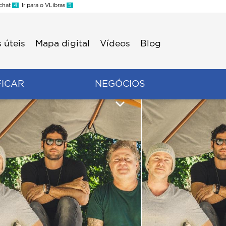
 chat
4
Ir para o VLibras
5
 úteis
Mapa digital
Vídeos
Blog
FICAR
NEGÓCIOS