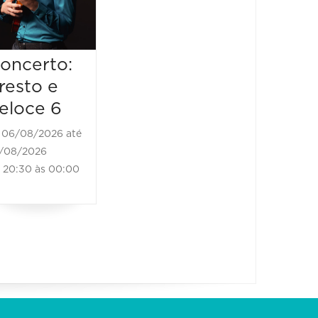
20:30 às
06/08/2026
20:30 às 22:00
oncerto:
resto e
eloce 6
06/08/2026 até
/08/2026
20:30 às 00:00