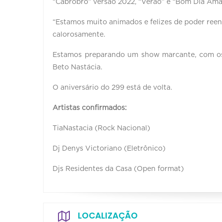
“Cabrobró” versão 2022, “Verão” e “Bom Dia Ama
“Estamos muito animados e felizes de poder ree
calorosamente.
Estamos preparando um show marcante, com os
Beto Nastácia.
O aniversário do 299 está de volta.
Artistas confirmados:
TiaNastacia (Rock Nacional)
Dj Denys Victoriano (Eletrônico)
Djs Residentes da Casa (Open format)
LOCALIZAÇÃO