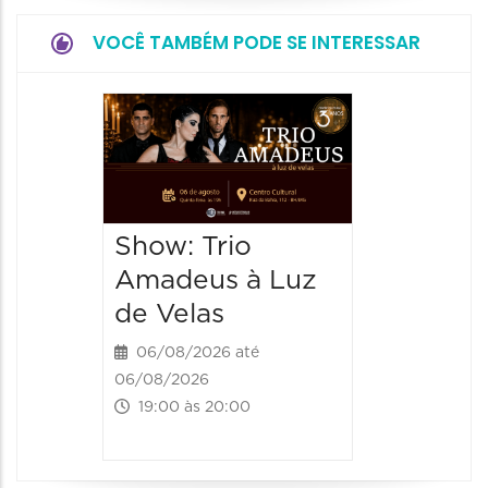
VOCÊ TAMBÉM PODE SE INTERESSAR
Espetá
“Cores
- Orqu
Chines
Show: Trio
Shang
Amadeus à Luz
06/08/20
de Velas
06/08/202
20:00 às
06/08/2026 até
06/08/2026
19:00 às 20:00