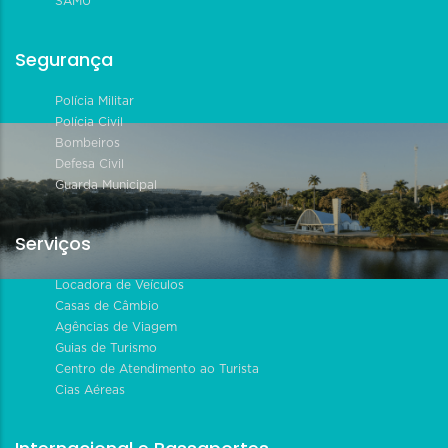
SAMU
Segurança
Polícia Militar
Polícia Civil
Bombeiros
Defesa Civil
Guarda Municipal
Serviços
Locadora de Veículos
Casas de Câmbio
Agências de Viagem
Guias de Turismo
Centro de Atendimento ao Turista
Cias Aéreas