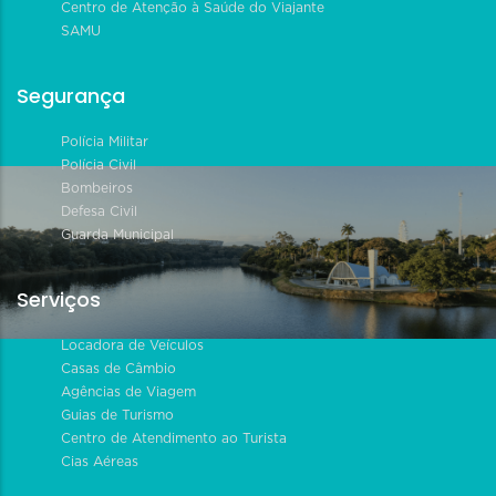
Centro de Atenção à Saúde do Viajante
SAMU
Segurança
Polícia Militar
Polícia Civil
Bombeiros
Defesa Civil
Guarda Municipal
Serviços
Locadora de Veículos
Casas de Câmbio
Agências de Viagem
Guias de Turismo
Centro de Atendimento ao Turista
Cias Aéreas