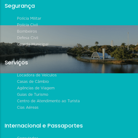
Segurança
Polícia Militar
Polícia Civil
Bombeiros
Defesa Civil
Guarda Municipal
Serviços
Locadora de Veículos
Casas de Câmbio
Agências de Viagem
Guias de Turismo
Centro de Atendimento ao Turista
Cias Aéreas
Internacional e Passaportes