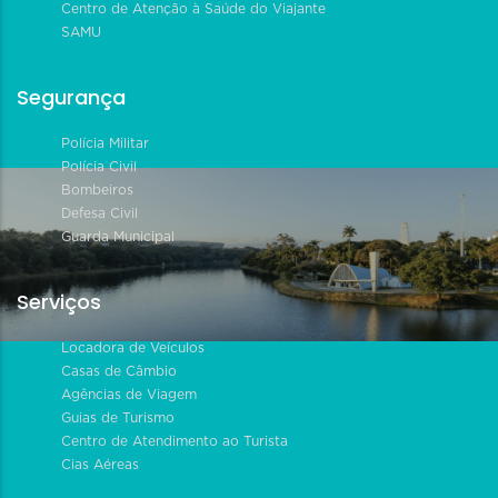
Centro de Atenção à Saúde do Viajante
SAMU
Segurança
Polícia Militar
Polícia Civil
Bombeiros
Defesa Civil
Guarda Municipal
Serviços
Locadora de Veículos
Casas de Câmbio
Agências de Viagem
Guias de Turismo
Centro de Atendimento ao Turista
Cias Aéreas