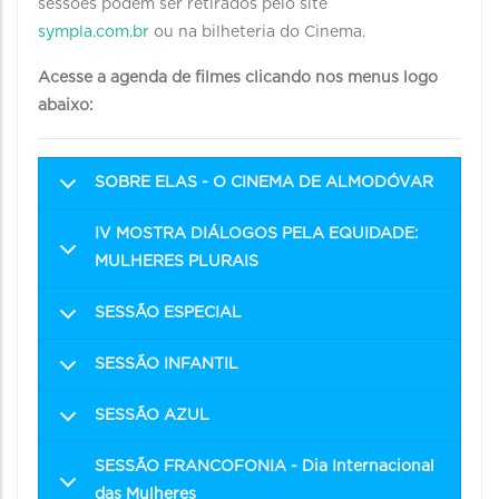
sessões podem ser retirados pelo site
sympla.com.br
ou na bilheteria do Cinema.
Acesse a agenda de filmes clicando nos menus logo
abaixo:
SOBRE ELAS - O CINEMA DE ALMODÓVAR
IV MOSTRA DIÁLOGOS PELA EQUIDADE:
MULHERES PLURAIS
SESSÃO ESPECIAL
SESSÃO INFANTIL
SESSÃO AZUL
SESSÃO FRANCOFONIA - Dia Internacional
das Mulheres