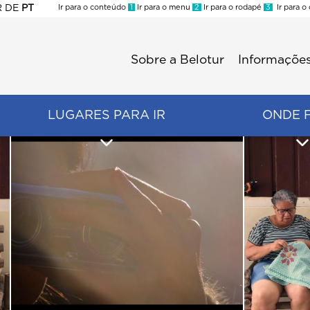
R
DE
PT
Ir para o conteúdo
1
Ir para o menu
2
Ir para o rodapé
3
Ir para o
ES
Sobre a Belotur
Informações
Menu
second
LUGARES PARA IR
ONDE 