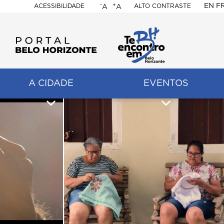
-
+
EN
F
ACESSIBILIDADE
ALTO CONTRASTE
A
A
PORTAL
BELO
HORIZONTE
A CIDADE
EVENTOS
ação
pal