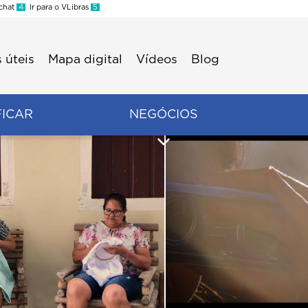
 chat
4
Ir para o VLibras
5
 úteis
Mapa digital
Vídeos
Blog
FICAR
NEGÓCIOS