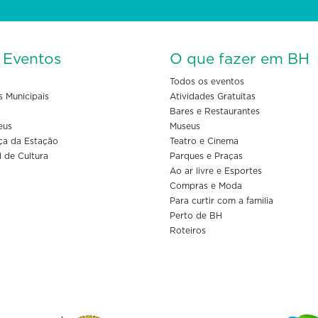
s Eventos
O que fazer em BH
Todos os eventos
s Municipais
Atividades Gratuitas
Bares e Restaurantes
eus
Museus
ça da Estação
Teatro e Cinema
l de Cultura
Parques e Praças
Ao ar livre e Esportes
Compras e Moda
Para curtir com a familia
Perto de BH
Roteiros