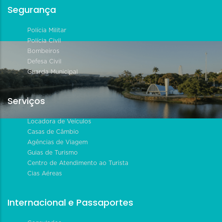
Segurança
Polícia Militar
Polícia Civil
Bombeiros
Defesa Civil
Guarda Municipal
Serviços
Locadora de Veículos
Casas de Câmbio
Agências de Viagem
Guias de Turismo
Centro de Atendimento ao Turista
Cias Aéreas
Internacional e Passaportes