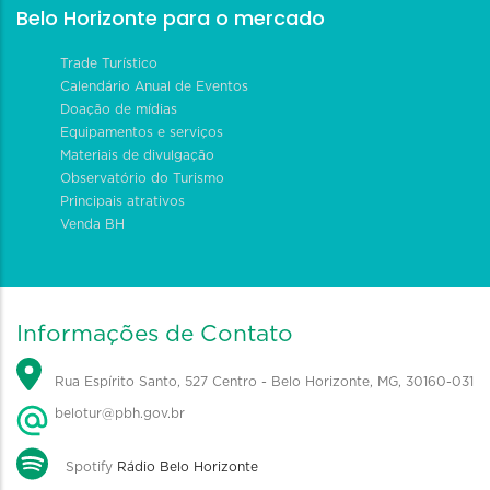
Belo Horizonte para o mercado
Trade Turístico
Calendário Anual de Eventos
Doação de mídias
Equipamentos e serviços
Materiais de divulgação
Observatório do Turismo
Principais atrativos
Venda BH
Informações de Contato
Rua Espírito Santo, 527 Centro - Belo Horizonte, MG, 30160-031
belotur@pbh.gov.br
Spotify
Rádio Belo Horizonte