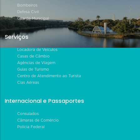
Bombeiros
Defesa Civil
Guarda Municipal
Serviços
Locadora de Veículos
Casas de Câmbio
Agências de Viagem
Guias de Turismo
Centro de Atendimento ao Turista
Cias Aéreas
Internacional e Passaportes
Consulados
Câmaras de Comércio
Polícia Federal