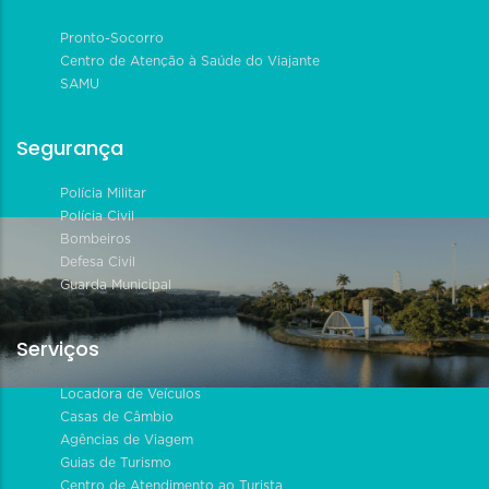
Pronto-Socorro
Centro de Atenção à Saúde do Viajante
SAMU
Segurança
Polícia Militar
Polícia Civil
Bombeiros
Defesa Civil
Guarda Municipal
Serviços
Locadora de Veículos
Casas de Câmbio
Agências de Viagem
Guias de Turismo
Centro de Atendimento ao Turista