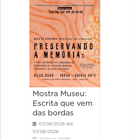
Festa
Italian
2026
08/08/20
08/08/202
11:00 às 
Mostra Museu:
Escrita que vem
das bordas
07/08/2026 até
07/08/2026