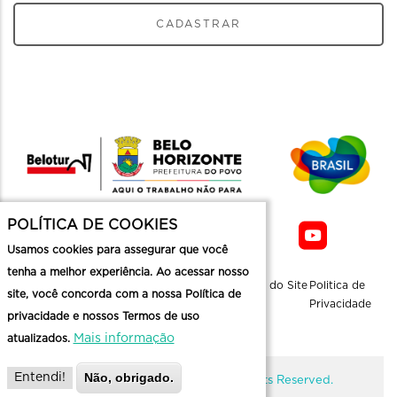
CADASTRAR
POLÍTICA DE COOKIES
Usamos cookies para assegurar que você
tenha a melhor experiência. Ao acessar nosso
Sobre a
Contato
Informaçoes
Mapa do Site
Politica de
site, você concorda com a nossa Política de
Belotur
Üteis
Privacidade
privacidade e nossos Termos de uso
Mais informação
atualizados.
Não, obrigado.
Entendi!
@ Copyright Belotur 2026. All Rights Reserved.