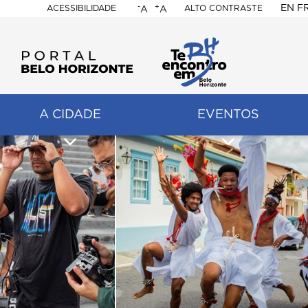
-
+
EN
F
ACESSIBILIDADE
ALTO CONTRASTE
A
A
PORTAL
BELO
HORIZONTE
A CIDADE
EVENTOS
ação
pal