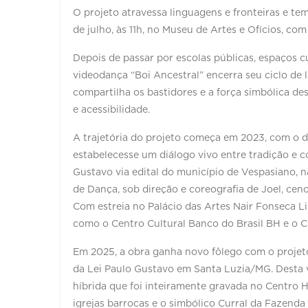
O projeto atravessa linguagens e fronteiras e te
de julho, às 11h, no Museu de Artes e Ofícios, com
Depois de passar por escolas públicas, espaços c
videodança “Boi Ancestral” encerra seu ciclo de 
compartilha os bastidores e a força simbólica de
e acessibilidade.
A trajetória do projeto começa em 2023, com o d
estabelecesse um diálogo vivo entre tradição e
Gustavo via edital do município de Vespasiano, n
de Dança, sob direção e coreografia de Joel, cen
Com estreia no Palácio das Artes Nair Fonseca L
como o Centro Cultural Banco do Brasil BH e o
Em 2025, a obra ganha novo fôlego com o projet
da Lei Paulo Gustavo em Santa Luzia/MG. Desta 
híbrida que foi inteiramente gravada no Centro Hi
igrejas barrocas e o simbólico Curral da Fazend