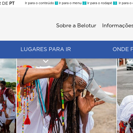
R
DE
PT
Ir para o conteúdo
1
Ir para o menu
2
Ir para o rodapé
3
Ir para o
ES
Sobre a Belotur
Informações
Menu
second
LUGARES PARA IR
ONDE 