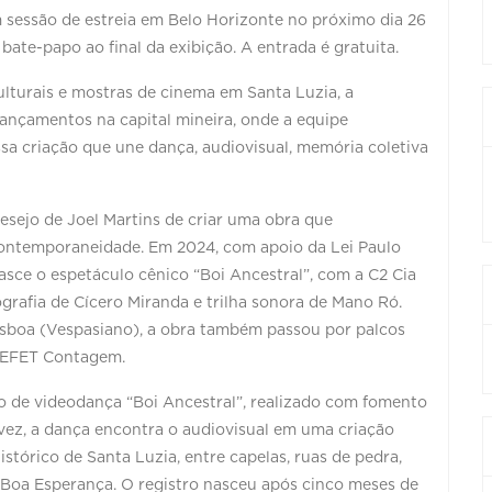
m sessão de estreia em Belo Horizonte no próximo dia 26
 bate-papo ao final da exibição. A entrada é gratuita.
ulturais e mostras de cinema em Santa Luzia, a
lançamentos na capital mineira, onde a equipe
ssa criação que une dança, audiovisual, memória coletiva
esejo de Joel Martins de criar uma obra que
 contemporaneidade. Em 2024, com apoio da Lei Paulo
asce o espetáculo cênico “Boi Ancestral”, com a C2 Cia
ografia de Cícero Miranda e trilha sonora de Mano Ró.
isboa (Vespasiano), a obra também passou por palcos
 CEFET Contagem.
o de videodança “Boi Ancestral”, realizado com fomento
vez, a dança encontra o audiovisual em uma criação
stórico de Santa Luzia, entre capelas, ruas de pedra,
a Boa Esperança. O registro nasceu após cinco meses de