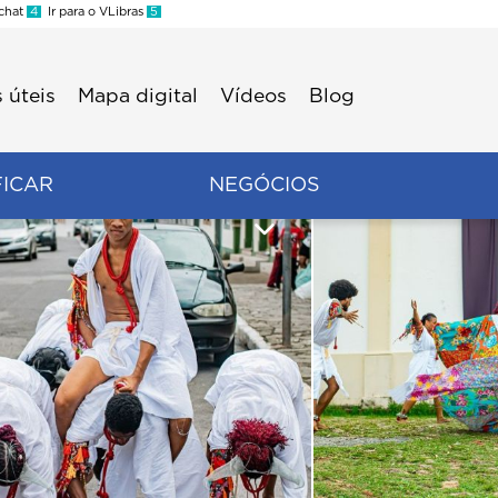
 chat
4
Ir para o VLibras
5
 úteis
Mapa digital
Vídeos
Blog
FICAR
NEGÓCIOS